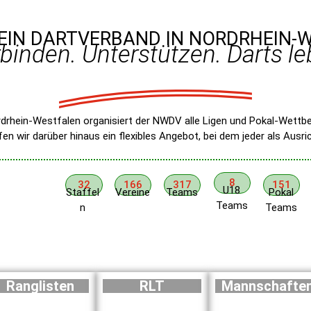
EIN DARTVERBAND IN NORDRHEIN-
binden. Unterstützen. Darts l
Nordrhein-Westfalen organisiert der NWDV alle Ligen und Pokal-Wet
en wir darüber hinaus ein flexibles Angebot, bei dem jeder als Ausr
8
32
166
317
151
U18
Staffel
Vereine
Teams
Pokal
Teams
n
Teams
Ranglisten
RLT
Mannschafte