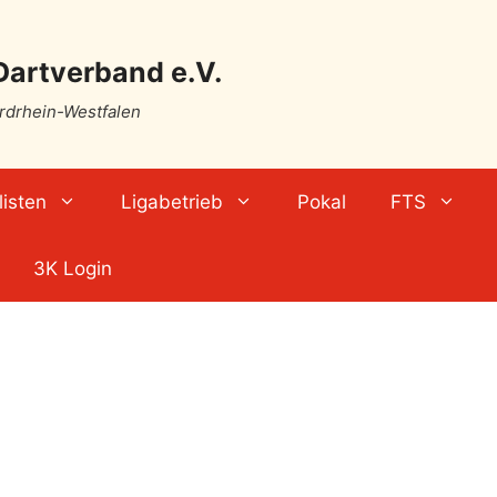
Dartverband e.V.
ordrhein-Westfalen
isten
Ligabetrieb
Pokal
FTS
3K Login