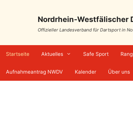
Nordrhein-Westfälischer 
Offizieller Landesverband für Dartsport in N
Startseite
Aktuelles
Safe Sport
Rangl
Aufnahmeantrag NWDV
Kalender
Über uns