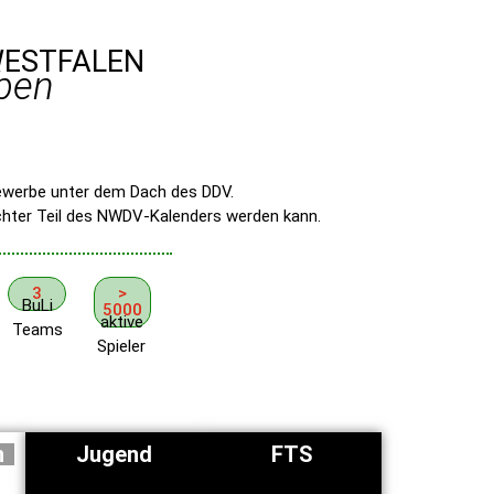
WESTFALEN
eben
tbewerbe unter dem Dach des DDV.
ichter Teil des NWDV-Kalenders werden kann.
3
>
BuLi
5000
aktive
Teams
Spieler
n
Jugend
FTS