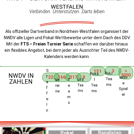
WESTFALEN
Verbinden. Unterstützen. Darts leben
Als offizieller Dartverband in Nordrhein-Westfalen organisiert der
NWDV alle Ligen und Pokal-Wettbewerbe unter dem Dach des DDV.
Mit der
FTS – Freien Turnier Serie
schaffen wir darüber hinaus
ein flexibles Angebot, bei dem jeder als Ausrichter Teil des NWDV-
Kalenders werden kann.
S
3
151
>
BuLi
Poka
NWDV IN
5000
t
32
166
317
8
aktiv
Tea
l
Ve
T
U18
ZAHLEN
a
e
ms
Tea
rei
e
Tea
f
Spiel
ms
ms
ne
a
f
er
m
e
s
l
n
Liga
Pokal
Ranglisten