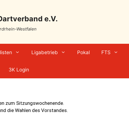
Dartverband e.V.
ordrhein-Westfalen
isten
Ligabetrieb
Pokal
FTS
3K Login
den zum Sitzungswochenende.
und die Wahlen des Vorstandes.