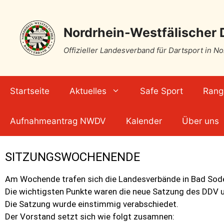
Nordrhein-Westfälischer 
Offizieller Landesverband für Dartsport in N
Startseite
Aktuelles
Safe Sport
Rangl
Aufnahmeantrag NWDV
Kalender
Über uns
SITZUNGSWOCHENENDE
Am Wochende trafen sich die Landesverbände in Bad So
Die wichtigsten Punkte waren die neue Satzung des DDV 
Die Satzung wurde einstimmig verabschiedet.
Der Vorstand setzt sich wie folgt zusamnen: