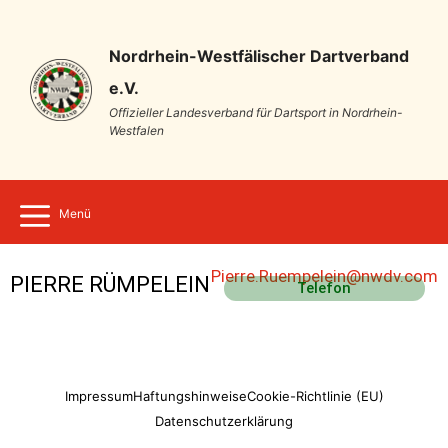
Nordrhein-Westfälischer Dartverband
e.V.
Offizieller Landesverband für Dartsport in Nordrhein-
Westfalen
Menü
Pierre.Ruempelein@nwdv.com
PIERRE RÜMPELEIN
Telefon
Impressum
Haftungshinweise
Cookie-Richtlinie (EU)
Datenschutzerklärung