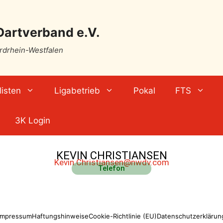
Dartverband e.V.
ordrhein-Westfalen
isten
Ligabetrieb
Pokal
FTS
3K Login
KEVIN CHRISTIANSEN
Kevin.Christiansen@nwdv.com
Telefon
Impressum
Haftungshinweise
Cookie-Richtlinie (EU)
Datenschutzerklärun