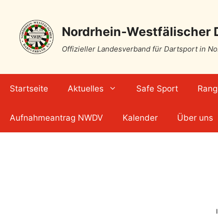
Nordrhein-Westfälischer 
Offizieller Landesverband für Dartsport in N
Startseite
Aktuelles
Safe Sport
Rangl
Aufnahmeantrag NWDV
Kalender
Über uns