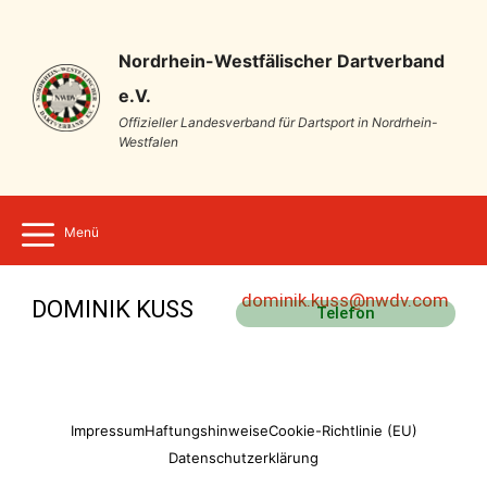
Nordrhein-Westfälischer Dartverband
e.V.
Offizieller Landesverband für Dartsport in Nordrhein-
Westfalen
Menü
dominik.kuss@nwdv.com
DOMINIK KUSS
Telefon
Impressum
Haftungshinweise
Cookie-Richtlinie (EU)
Datenschutzerklärung