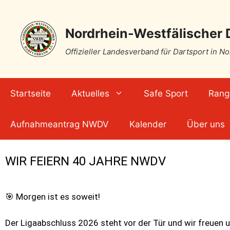
Nordrhein-Westfälischer 
Offizieller Landesverband für Dartsport in N
Startseite
Aktuelles
Safe Sport
Rangl
Aufnahmeantrag NWDV
Kalender
Über uns
WIR FEIERN 40 JAHRE NWDV
🎯 Morgen ist es soweit!
Der Ligaabschluss 2026 steht vor der Tür und wir freuen 