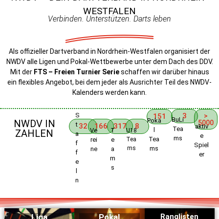
WESTFALEN
Verbinden. Unterstützen. Darts leben
Als offizieller Dartverband in Nordrhein-Westfalen organisiert der
NWDV alle Ligen und Pokal-Wettbewerbe unter dem Dach des DDV.
Mit der
FTS – Freien Turnier Serie
schaffen wir darüber hinaus
ein flexibles Angebot, bei dem jeder als Ausrichter Teil des NWDV-
Kalenders werden kann.
S
3
151
>
BuLi
Poka
NWDV IN
5000
t
32
166
317
8
aktiv
Tea
l
Ve
T
U18
ZAHLEN
a
e
ms
Tea
rei
e
Tea
f
Spiel
ms
ms
ne
a
f
er
m
e
s
l
n
Liga
Pokal
Ranglisten