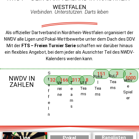
WESTFALEN
Verbinden. Unterstützen. Darts leben
Als offizieller Dartverband in Nordrhein-Westfalen organisiert der
NWDV alle Ligen und Pokal-Wettbewerbe unter dem Dach des DDV.
Mit der
FTS – Freien Turnier Serie
schaffen wir darüber hinaus
ein flexibles Angebot, bei dem jeder als Ausrichter Teil des NWDV-
Kalenders werden kann.
S
3
151
>
BuLi
Poka
NWDV IN
5000
t
32
166
317
8
aktiv
Tea
l
Ve
T
U18
ZAHLEN
a
e
ms
Tea
rei
e
Tea
f
Spiel
ms
ms
ne
a
f
er
m
e
s
l
n
Liga
Pokal
Ranglisten