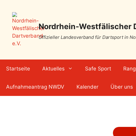
Nordrhein-Westfälischer 
Offizieller Landesverband für Dartsport in N
Startseite
Aktuelles
Safe Sport
Rangl
Aufnahmeantrag NWDV
Kalender
Über uns