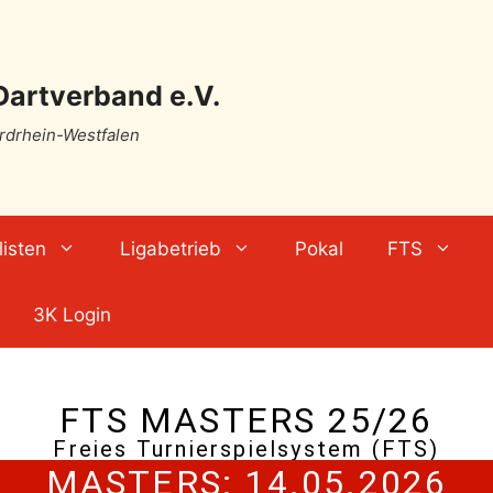
Dartverband e.V.
ordrhein-Westfalen
isten
Ligabetrieb
Pokal
FTS
3K Login
FTS MASTERS 25/26
Freies Turnierspielsystem (FTS)
MASTERS: 14.05.2026