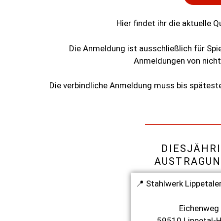
Hier
findet
ihr
die
aktuelle
Qu
Die
Anmeldung
ist
ausschließlich
für
Spi
Anmeldungen
von
nich
Die
verbindliche
Anmeldung
muss
bis
spätest
DIESJÄHR
AUSTRAGUN
📍 Stahlwerk Lippetale
Eichenweg
59510 Lippetal-H