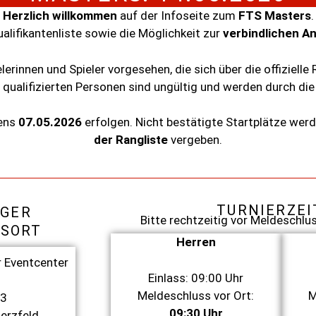
Herzlich
willkommen
auf
der
Infoseite
zum
FTS
Masters
.
alifikantenliste
sowie
die
Möglichkeit
zur
verbindlichen
An
elerinnen
und
Spieler
vorgesehen,
die
sich
über
die
offizielle
t
qualifizierten
Personen
sind
ungültig
und
werden
durch
di
ens
07.05.2026
erfolgen
.
Nicht
bestätigte
Startplätze
wer
der
Rangliste
vergeben.
TURNIERZEI
IGER
Bitte
rechtzeitig
vor
Meldeschlu
SORT
Herren
r Eventcenter
Einlass: 09:00 Uhr
Meldeschluss vor Ort:
M
 3
09:30 Uhr
erzfeld