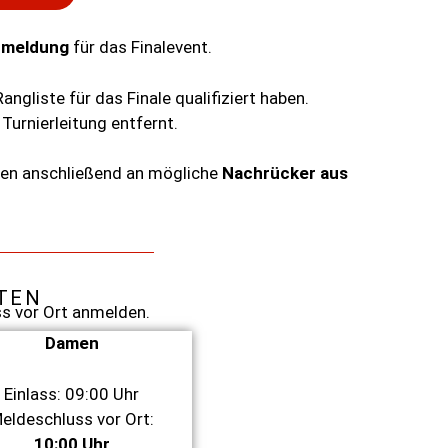
meldung
für
das
Finalevent.
Rangliste
für
das
Finale
qualifiziert
haben.
e
Turnierleitung
entfernt.
den
anschließend
an
mögliche
Nachrücker
aus
TEN
ss
vor
Ort
anmelden.
Damen
Einlass: 09:00 Uhr
eldeschluss vor Ort:
10:00 Uhr