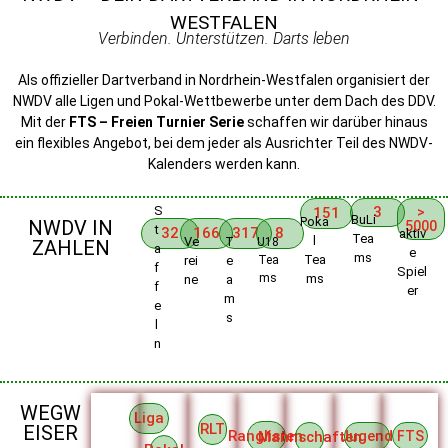
WESTFALEN
Verbinden. Unterstützen. Darts leben
Als offizieller Dartverband in Nordrhein-Westfalen organisiert der
NWDV alle Ligen und Pokal-Wettbewerbe unter dem Dach des DDV.
Mit der
FTS – Freien Turnier Serie
schaffen wir darüber hinaus
ein flexibles Angebot, bei dem jeder als Ausrichter Teil des NWDV-
Kalenders werden kann.
S
3
151
>
BuLi
Poka
NWDV IN
5000
t
32
166
317
8
aktiv
Tea
l
Ve
T
U18
ZAHLEN
a
e
ms
Tea
rei
e
Tea
f
Spiel
ms
ms
ne
a
f
er
m
e
s
l
n
WEGW
Liga
RLT
EISER
Ranglisten
Jugend
Mannschaften
FTS